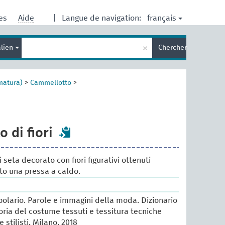
français
res
Aide
|
Langue de navigation:
Entrez
×
alien
Chercher
votre
terme
de
recherche
matura)
>
Cammellotto
>
 di fiori
seta decorato con fiori figurativi ottenuti
to una pressa a caldo.
lario. Parole e immagini della moda. Dizionario
oria del costume tessuti e tessitura tecniche
e stilisti, Milano, 2018