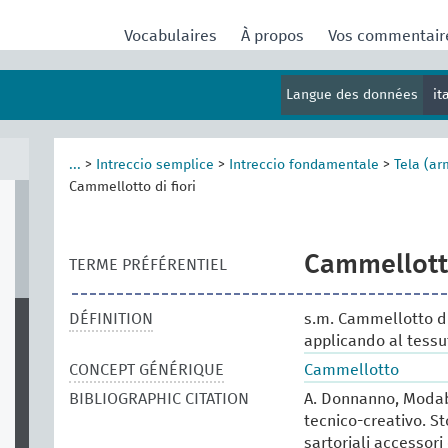
Vocabulaires
À propos
Vos commentai
Langue des données
it
...
>
Intreccio semplice
>
Intreccio fondamentale
>
Tela (ar
Cammellotto di fiori
Cammellotto
TERME PRÉFÉRENTIEL
DÉFINITION
s.m. Cammellotto di 
applicando al tessu
CONCEPT GÉNÉRIQUE
Cammellotto
BIBLIOGRAPHIC CITATION
A. Donnanno, Modabo
tecnico-creativo. St
sartoriali accessori 