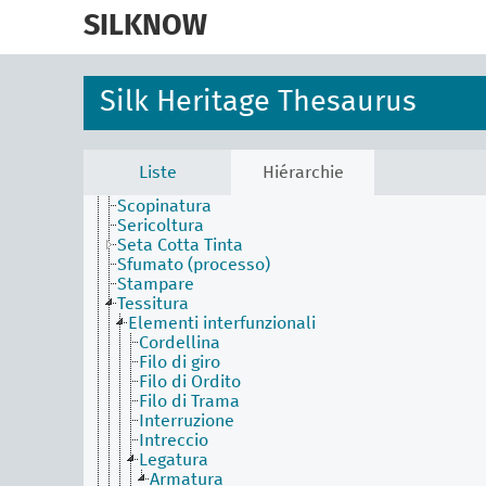
skip
Activities Facet (en)
to
SILKNOW
Alzata
main
Bathik
content
Contestura
Filatura
Silk Heritage Thesaurus
Filatura (processo)
Piñuela
Procedimento e produzione del tessuto
Ricamare
Liste
Hiérarchie
Riposo
Scopinatura
Sericoltura
Seta Cotta Tinta
Sfumato (processo)
Stampare
Tessitura
Elementi interfunzionali
Cordellina
Filo di giro
Filo di Ordito
Filo di Trama
Interruzione
Intreccio
Legatura
Armatura