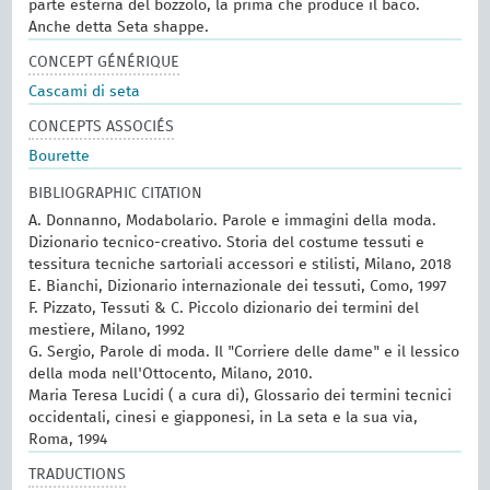
parte esterna del bozzolo, la prima che produce il baco.
Anche detta Seta shappe.
CONCEPT GÉNÉRIQUE
Cascami di seta
CONCEPTS ASSOCIÉS
Bourette
BIBLIOGRAPHIC CITATION
A. Donnanno, Modabolario. Parole e immagini della moda.
Dizionario tecnico-creativo. Storia del costume tessuti e
tessitura tecniche sartoriali accessori e stilisti, Milano, 2018
E. Bianchi, Dizionario internazionale dei tessuti, Como, 1997
F. Pizzato, Tessuti & C. Piccolo dizionario dei termini del
mestiere, Milano, 1992
G. Sergio, Parole di moda. Il "Corriere delle dame" e il lessico
della moda nell'Ottocento, Milano, 2010.
Maria Teresa Lucidi ( a cura di), Glossario dei termini tecnici
occidentali, cinesi e giapponesi, in La seta e la sua via,
Roma, 1994
TRADUCTIONS