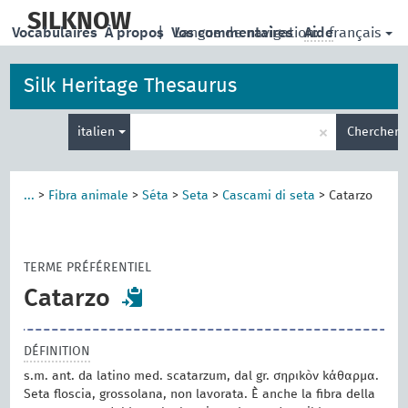
skip
to
SILKNOW
français
Vocabulaires
À propos
|
Vos commentaires
Langue de navigation:
Aide
main
content
Silk Heritage Thesaurus
Entrez
×
italien
Chercher
votre
terme
de
recherche
...
>
Fibra animale
>
Séta
>
Seta
>
Cascami di seta
>
Catarzo
TERME PRÉFÉRENTIEL
Catarzo
DÉFINITION
s.m. ant. da latino med. scatarzum, dal gr. σηρικὸν κάθαρμα.
Seta floscia, grossolana, non lavorata. È anche la fibra della