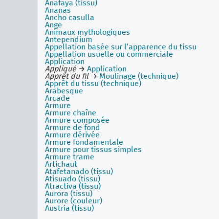
Anafaya (tissu)
Ananas
Ancho casulla
Ange
Animaux mythologiques
Antependium
Appellation basée sur l’apparence du tissu
Appellation usuelle ou commerciale
Application
Appliqué
→
Application
Apprêt du fil
→
Moulinage (technique)
Apprêt du tissu (technique)
Arabesque
Arcade
Armure
Armure chaîne
Armure composée
Armure de fond
Armure dérivée
Armure fondamentale
Armure pour tissus simples
Armure trame
Artichaut
Atafetanado (tissu)
Atisuado (tissu)
Atractiva (tissu)
Aurora (tissu)
Aurore (couleur)
Austria (tissu)