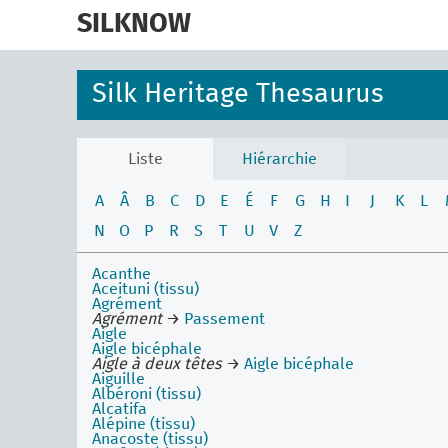
skip
to
SILKNOW
main
content
Silk Heritage Thesaurus
Liste
Hiérarchie
A
Â
B
C
D
E
É
F
G
H
I
J
K
L
N
O
P
R
S
T
U
V
Z
Acanthe
Aceituni (tissu)
Agrément
Agrément
→
Passement
Aigle
Aigle bicéphale
Aigle à deux têtes
→
Aigle bicéphale
Aiguille
Albéroni (tissu)
Alcatifa
Alépine (tissu)
Anacoste (tissu)