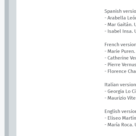
Spanish versi
- Arabella Leó
- Mar Gaitán. 
- Isabel Insa.
French versio
- Marie Puren
- Catherine Ve
- Pierre Vern
- Florence Ch
Italian version
- Georgia Lo C
- Maurizio Vit
English versio
- Eliseo Martí
- María Roca. 