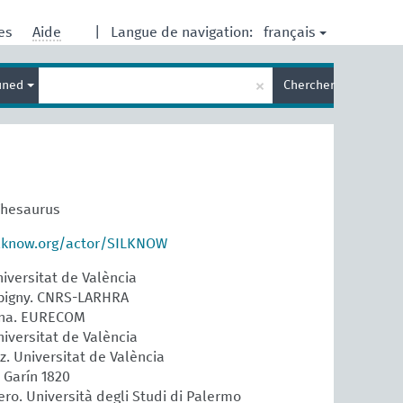
français
res
Aide
|
Langue de navigation:
Entrez
×
ined
Chercher
votre
terme
de
recherche
 Thesaurus
ilknow.org/actor/SILKNOW
niversitat de València
pigny. CNRS-LARHRA
ena. EURECOM
iversitat de València
z. Universitat de València
 Garín 1820
ero. Università degli Studi di Palermo