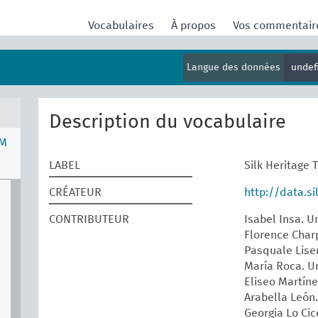
Vocabulaires
À propos
Vos commentai
Langue des données
undef
Description du vocabulaire
M
LABEL
Silk Heritage
CRÉATEUR
http://data.s
CONTRIBUTEUR
Isabel Insa. U
Florence Char
Pasquale Lis
María Roca. Un
Eliseo Martíne
Arabella León.
Georgia Lo Cic