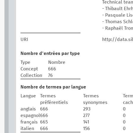
Technical tea
- Thibault Eh
- Pasquale L
- Thomas Sch
- Raphaël Tro
URI
http://data.s
Nombre d'entrées par type
Type
Nombre
Concept
666
Collection
76
Nombre de termes par langue
Langue
Termes
Termes
Ter
préférentiels
synonymes
cach
anglais
666
293
0
espagnol
666
277
0
français
665
141
0
italien
666
156
0