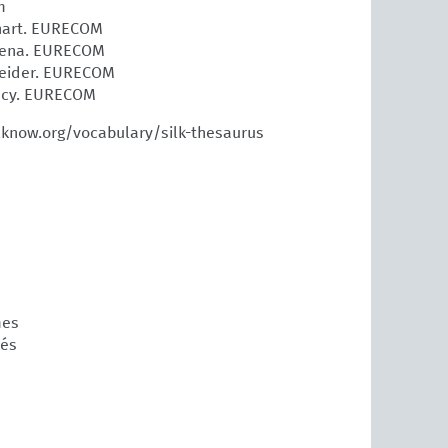
m
rhart. EURECOM
isena. EURECOM
leider. EURECOM
ncy. EURECOM
ilknow.org/vocabulary/silk-thesaurus
mes
és