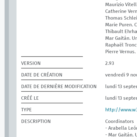
Maurizio Vitel
Catherine Ve
Thomas Schle
Marie Puren.
Thibault Ehrh
Mar Gaitán. Un
Raphaël Tron
Pierre Vernus
VERSION
2.93
DATE DE CRÉATION
vendredi 9 no
DATE DE DERNIÈRE MODIFICATION
lundi 13 sept
CRÉÉ LE
lundi 13 sept
TYPE
http://www.w
DESCRIPTION
Coordinators
- Arabella Leó
- Mar Gaitán. 