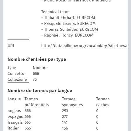
- María Roca. Universitat de València
Technical team
- Thibault Ehrhart. EURECOM
- Pasquale Lisena. EURECOM
- Thomas Schleider. EURECOM
- Raphaël Troncy. EURECOM
URI
http://data.silknow.org/vocabulary/silk-thesau
Nombre d'entrées par type
Type
Nombre
Concetto
666
Collezione
76
Nombre de termes par langue
Langue
Termes
Termes
Termes
préférentiels
synonymes
cachés
anglais
666
293
0
espagnol
666
277
0
français
665
141
0
italien
666
156
0