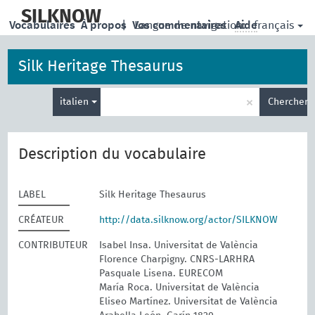
skip
to
SILKNOW
français
Vocabulaires
À propos
|
Vos commentaires
Langue de navigation:
Aide
main
content
Silk Heritage Thesaurus
Entrez
×
italien
Chercher
votre
terme
de
recherche
Description du vocabulaire
LABEL
Silk Heritage Thesaurus
CRÉATEUR
http://data.silknow.org/actor/SILKNOW
CONTRIBUTEUR
Isabel Insa. Universitat de València
Florence Charpigny. CNRS-LARHRA
Pasquale Lisena. EURECOM
María Roca. Universitat de València
Eliseo Martínez. Universitat de València