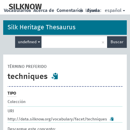
skip
to
SILKNOW
español
Vocabularios
Acerca de
Comentarios
|
Idioma:
Ayuda
main
content
Silk Heritage Thesaurus
Enter
×
undefined
Buscar
search
term
TÉRMINO PREFERIDO
techniques
TIPO
Colección
URI
http://data.silknow.org/vocabulary/facet/techniques
Descargue este concepto: