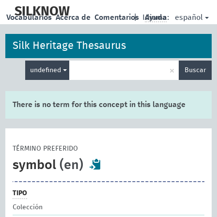
skip
to
SILKNOW
español
Vocabularios
Acerca de
Comentarios
|
Idioma:
Ayuda
main
content
Silk Heritage Thesaurus
Enter
×
undefined
Buscar
search
term
There is no term for this concept in this language
TÉRMINO PREFERIDO
symbol
(en)
TIPO
Colección