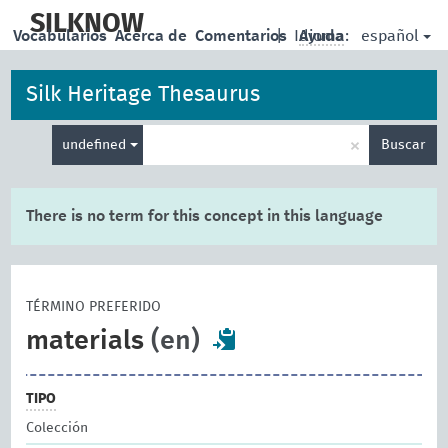
skip
to
SILKNOW
español
Vocabularios
Acerca de
Comentarios
|
Idioma:
Ayuda
main
content
Silk Heritage Thesaurus
Enter
×
undefined
Buscar
search
term
There is no term for this concept in this language
TÉRMINO PREFERIDO
materials
(en)
TIPO
Colección