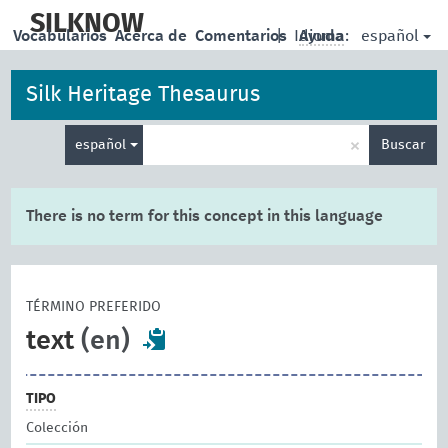
skip
to
SILKNOW
español
Vocabularios
Acerca de
Comentarios
|
Idioma:
Ayuda
main
content
Silk Heritage Thesaurus
Enter
×
español
Buscar
search
term
There is no term for this concept in this language
TÉRMINO PREFERIDO
text
(en)
TIPO
Colección