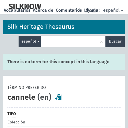
skip
to
SILKNOW
español
Vocabularios
Acerca de
Comentarios
|
Idioma:
Ayuda
main
content
Silk Heritage Thesaurus
Enter
×
español
Buscar
search
term
There is no term for this concept in this language
TÉRMINO PREFERIDO
cannele
(en)
TIPO
Colección