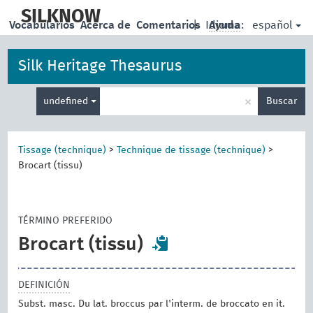
skip
to
SILKNOW
español
Vocabularios
Acerca de
Comentarios
|
Idioma:
Ayuda
main
content
Silk Heritage Thesaurus
Enter
×
undefined
Buscar
search
term
Tissage (technique)
>
Technique de tissage (technique)
>
Brocart (tissu)
TÉRMINO PREFERIDO
Brocart (tissu)
DEFINICIÓN
Subst. masc. Du lat. broccus par l'interm. de broccato en it.