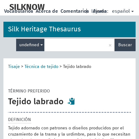
skip
to
SILKNOW
español
Vocabularios
Acerca de
Comentarios
|
Idioma:
Ayuda
main
content
Silk Heritage Thesaurus
Enter
×
undefined
Buscar
search
term
Tisaje
>
Técnica de tejido
>
Tejido labrado
TÉRMINO PREFERIDO
Tejido labrado
DEFINICIÓN
Tejido adornado con patrones o diseños producidos por el
cruzamiento de la trama y la urdimbre, para lo que necesitan