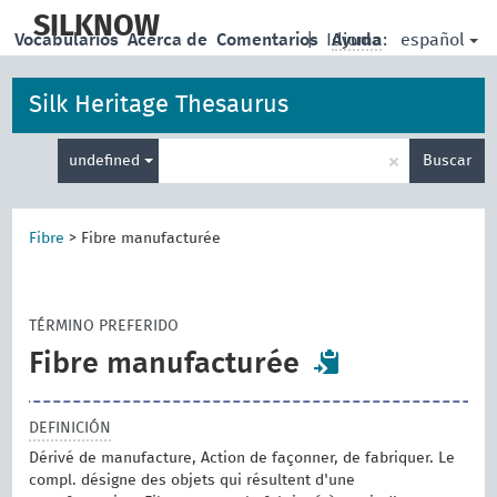
skip
to
SILKNOW
español
Vocabularios
Acerca de
Comentarios
|
Idioma:
Ayuda
main
content
Silk Heritage Thesaurus
Enter
×
undefined
Buscar
search
term
Fibre
>
Fibre manufacturée
TÉRMINO PREFERIDO
Fibre manufacturée
DEFINICIÓN
Dérivé de manufacture, Action de façonner, de fabriquer. Le
compl. désigne des objets qui résultent d'une