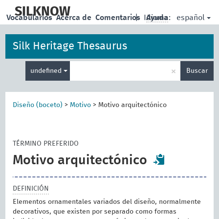
skip
to
SILKNOW
español
Vocabularios
Acerca de
Comentarios
|
Idioma:
Ayuda
main
content
Silk Heritage Thesaurus
Enter
×
undefined
Buscar
search
term
Diseño (boceto)
>
Motivo
>
Motivo arquitectónico
TÉRMINO PREFERIDO
Motivo arquitectónico
DEFINICIÓN
Elementos ornamentales variados del diseño, normalmente
decorativos, que existen por separado como formas