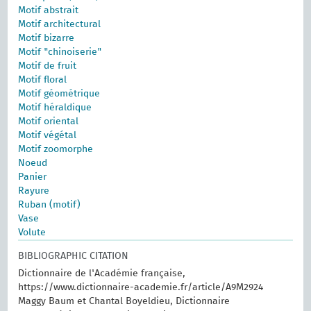
Motif abstrait
Motif architectural
Motif bizarre
Motif "chinoiserie"
Motif de fruit
Motif floral
Motif géométrique
Motif héraldique
Motif oriental
Motif végétal
Motif zoomorphe
Noeud
Panier
Rayure
Ruban (motif)
Vase
Volute
BIBLIOGRAPHIC CITATION
Dictionnaire de l'Académie française,
https://www.dictionnaire-academie.fr/article/A9M2924
Maggy Baum et Chantal Boyeldieu, Dictionnaire