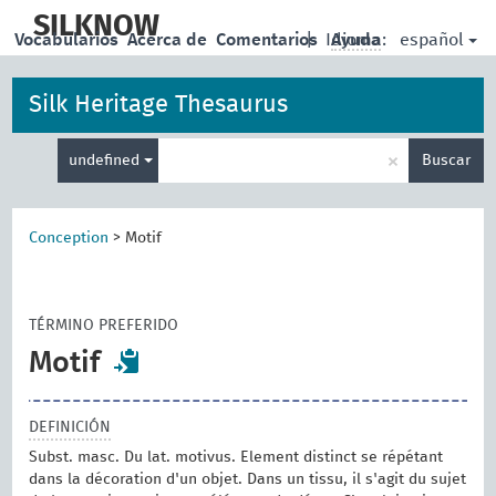
skip
to
SILKNOW
español
Vocabularios
Acerca de
Comentarios
|
Idioma:
Ayuda
main
content
Silk Heritage Thesaurus
Enter
×
undefined
Buscar
search
term
Conception
>
Motif
TÉRMINO PREFERIDO
Motif
DEFINICIÓN
Subst. masc. Du lat. motivus. Element distinct se répétant
dans la décoration d'un objet. Dans un tissu, il s'agit du sujet