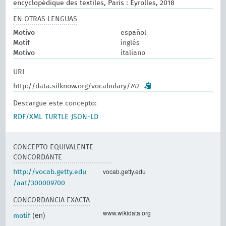
encyclopédique des textiles, Paris : Eyrolles, 2018
EN OTRAS LENGUAS
Motivo
español
Motif
inglés
Motivo
italiano
URI
http://data.silknow.org/vocabulary/742
Descargue este concepto:
RDF/XML
TURTLE
JSON-LD
CONCEPTO EQUIVALENTE
CONCORDANTE
vocab.getty.edu
http://vocab.getty.edu
/aat/300009700
CONCORDANCIA EXACTA
www.wikidata.org
(en)
motif