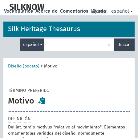
skip
to
SILKNOW
español
Vocabularios
Acerca de
Comentarios
|
Idioma:
Ayuda
main
content
Silk Heritage Thesaurus
Enter
×
español
Buscar
search
term
Diseño (boceto)
>
Motivo
TÉRMINO PREFERIDO
Motivo
DEFINICIÓN
Del lat. tardío motīvus "relativo al movimiento". Elementos
ornamentales variados del diseño, normalmente