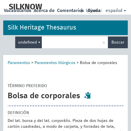
skip
to
SILKNOW
español
Vocabularios
Acerca de
Comentarios
|
Idioma:
Ayuda
main
content
Silk Heritage Thesaurus
Enter
×
undefined
Buscar
search
term
Paramentos
>
Paramentos litúrgicos
>
Bolsa de corporales
TÉRMINO PREFERIDO
Bolsa de corporales
DEFINICIÓN
Del lat. bursa y del lat. corporālis. Pieza de dos hojas de
cartón cuadradas, a modo de carpeta, y forradas de tela,