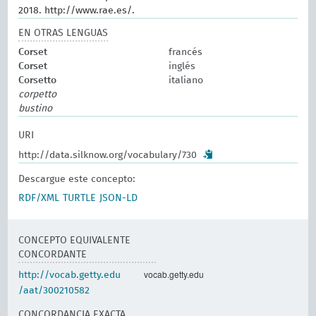
2018. http://www.rae.es/.
EN OTRAS LENGUAS
Corset
francés
Corset
inglés
Corsetto
italiano
corpetto
bustino
URI
http://data.silknow.org/vocabulary/730
Descargue este concepto:
RDF/XML
TURTLE
JSON-LD
CONCEPTO EQUIVALENTE
CONCORDANTE
vocab.getty.edu
http://vocab.getty.edu
/aat/300210582
CONCORDANCIA EXACTA