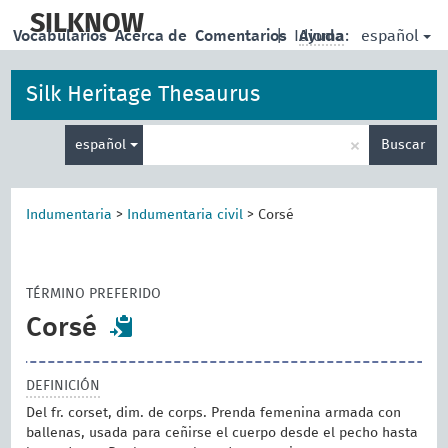
skip
to
SILKNOW
español
Vocabularios
Acerca de
Comentarios
|
Idioma:
Ayuda
main
content
Silk Heritage Thesaurus
Enter
×
español
Buscar
search
term
Indumentaria
>
Indumentaria civil
>
Corsé
TÉRMINO PREFERIDO
Corsé
DEFINICIÓN
Del fr. corset, dim. de corps. Prenda femenina armada con
ballenas, usada para ceñirse el cuerpo desde el pecho hasta