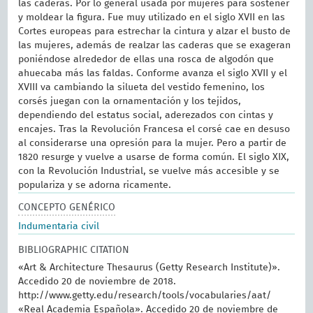
las caderas. Por lo general usada por mujeres para sostener
y moldear la figura. Fue muy utilizado en el siglo XVII en las
Cortes europeas para estrechar la cintura y alzar el busto de
las mujeres, además de realzar las caderas que se exageran
poniéndose alrededor de ellas una rosca de algodón que
ahuecaba más las faldas. Conforme avanza el siglo XVII y el
XVIII va cambiando la silueta del vestido femenino, los
corsés juegan con la ornamentación y los tejidos,
dependiendo del estatus social, aderezados con cintas y
encajes. Tras la Revolución Francesa el corsé cae en desuso
al considerarse una opresión para la mujer. Pero a partir de
1820 resurge y vuelve a usarse de forma común. El siglo XIX,
con la Revolución Industrial, se vuelve más accesible y se
populariza y se adorna ricamente.
CONCEPTO GENÉRICO
Indumentaria civil
BIBLIOGRAPHIC CITATION
«Art & Architecture Thesaurus (Getty Research Institute)».
Accedido 20 de noviembre de 2018.
http://www.getty.edu/research/tools/vocabularies/aat/
«Real Academia Española». Accedido 20 de noviembre de