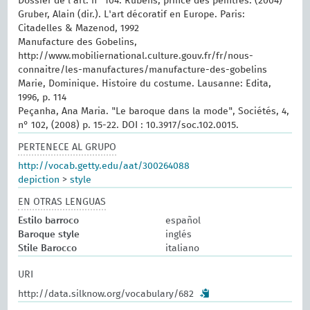
Dossier de l'art. n° 104. Rubens, prince des peintres. (2004)
Gruber, Alain (dir.). L'art décoratif en Europe. Paris:
Citadelles & Mazenod, 1992
Manufacture des Gobelins,
http://www.mobiliernational.culture.gouv.fr/fr/nous-
connaitre/les-manufactures/manufacture-des-gobelins
Marie, Dominique. Histoire du costume. Lausanne: Edita,
1996, p. 114
Peçanha, Ana Maria. "Le baroque dans la mode", Sociétés, 4,
n° 102, (2008) p. 15-22. DOI : 10.3917/soc.102.0015.
PERTENECE AL GRUPO
http://vocab.getty.edu/aat/300264088
depiction
>
style
EN OTRAS LENGUAS
Estilo barroco
español
Baroque style
inglés
Stile Barocco
italiano
URI
http://data.silknow.org/vocabulary/682