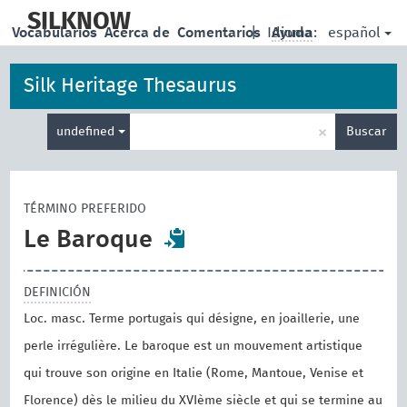
skip
to
SILKNOW
español
Vocabularios
Acerca de
Comentarios
|
Idioma:
Ayuda
main
content
Silk Heritage Thesaurus
Enter
×
undefined
Buscar
search
term
TÉRMINO PREFERIDO
Le Baroque
DEFINICIÓN
Loc. masc. Terme portugais qui désigne, en joaillerie, une
perle irrégulière. Le baroque est un mouvement artistique
qui trouve son origine en Italie (Rome, Mantoue, Venise et
Florence) dès le milieu du XVIème siècle et qui se termine au