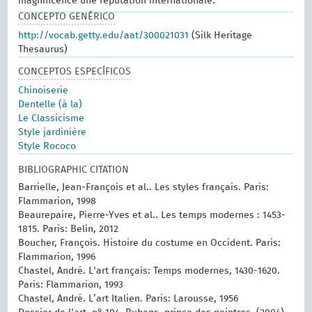
magnificence une réputation internationale.
CONCEPTO GENÉRICO
http://vocab.getty.edu/aat/300021031
(Silk Heritage
Thesaurus)
CONCEPTOS ESPECÍFICOS
Chinoiserie
Dentelle (à la)
Le Classicisme
Style jardinière
Style Rococo
BIBLIOGRAPHIC CITATION
Barrielle, Jean-François et al.. Les styles français. Paris:
Flammarion, 1998
Beaurepaire, Pierre-Yves et al.. Les temps modernes : 1453-
1815. Paris: Belin, 2012
Boucher, François. Histoire du costume en Occident. Paris:
Flammarion, 1996
Chastel, André. L'art français: Temps modernes, 1430-1620.
Paris: Flammarion, 1993
Chastel, André. L’art Italien. Paris: Larousse, 1956