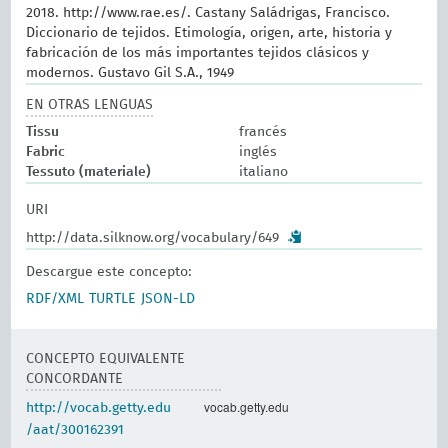
2018. http://www.rae.es/. Castany Saládrigas, Francisco.
Diccionario de tejidos. Etimología, origen, arte, historia y
fabricación de los más importantes tejidos clásicos y
modernos. Gustavo Gil S.A., 1949
EN OTRAS LENGUAS
Tissu
francés
Fabric
inglés
Tessuto (materiale)
italiano
URI
http://data.silknow.org/vocabulary/649
Descargue este concepto:
RDF/XML
TURTLE
JSON-LD
CONCEPTO EQUIVALENTE
CONCORDANTE
vocab.getty.edu
http://vocab.getty.edu
/aat/300162391