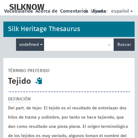
skip
to
SILKNOW
español
Vocabularios
Acerca de
Comentarios
|
Idioma:
Ayuda
main
content
Silk Heritage Thesaurus
Enter
×
undefined
Buscar
search
term
TÉRMINO PREFERIDO
Tejido
DEFINICIÓN
Del part. de tejer. El tejido es el resultado de entrelazar dos
hilos de trama y urdimbre, por tanto se hace tejiendo, que
dan como resultado una pieza plana. El origen terminológico
de los tejidos es muy variado, algunos toman el nombre del