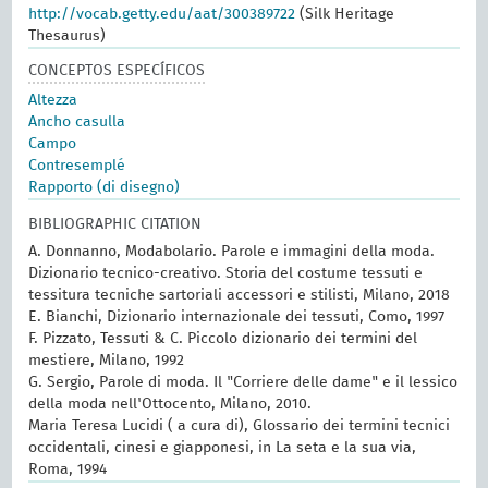
http://vocab.getty.edu/aat/300389722
(Silk Heritage
Thesaurus)
CONCEPTOS ESPECÍFICOS
Altezza
Ancho casulla
Campo
Contresemplé
Rapporto (di disegno)
BIBLIOGRAPHIC CITATION
A. Donnanno, Modabolario. Parole e immagini della moda.
Dizionario tecnico-creativo. Storia del costume tessuti e
tessitura tecniche sartoriali accessori e stilisti, Milano, 2018
E. Bianchi, Dizionario internazionale dei tessuti, Como, 1997
F. Pizzato, Tessuti & C. Piccolo dizionario dei termini del
mestiere, Milano, 1992
G. Sergio, Parole di moda. Il "Corriere delle dame" e il lessico
della moda nell'Ottocento, Milano, 2010.
Maria Teresa Lucidi ( a cura di), Glossario dei termini tecnici
occidentali, cinesi e giapponesi, in La seta e la sua via,
Roma, 1994