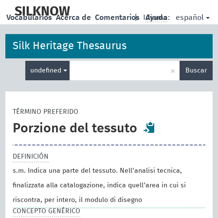
skip
to
SILKNOW
español
Vocabularios
Acerca de
Comentarios
|
Idioma:
Ayuda
main
content
Silk Heritage Thesaurus
Enter
×
undefined
Buscar
search
term
TÉRMINO PREFERIDO
Porzione del tessuto
DEFINICIÓN
s.m. Indica una parte del tessuto. Nell'analisi tecnica,
finalizzata alla catalogazione, indica quell'area in cui si
riscontra, per intero, il modulo di disegno
CONCEPTO GENÉRICO