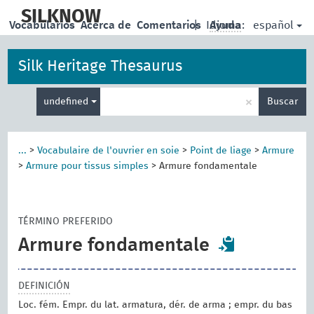
skip
to
SILKNOW
español
Vocabularios
Acerca de
Comentarios
|
Idioma:
Ayuda
main
content
Silk Heritage Thesaurus
Enter
×
undefined
Buscar
search
term
...
>
Vocabulaire de l'ouvrier en soie
>
Point de liage
>
Armure
>
Armure pour tissus simples
>
Armure fondamentale
TÉRMINO PREFERIDO
Armure fondamentale
DEFINICIÓN
Loc. fém. Empr. du lat. armatura, dér. de arma ; empr. du bas