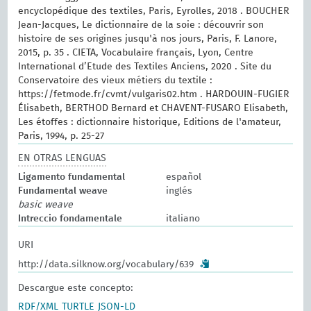
encyclopédique des textiles, Paris, Eyrolles, 2018 . BOUCHER
Jean-Jacques, Le dictionnaire de la soie : découvrir son
histoire de ses origines jusqu'à nos jours, Paris, F. Lanore,
2015, p. 35 . CIETA, Vocabulaire français, Lyon, Centre
International d’Etude des Textiles Anciens, 2020 . Site du
Conservatoire des vieux métiers du textile :
https://fetmode.fr/cvmt/vulgaris02.htm . HARDOUIN-FUGIER
Élisabeth, BERTHOD Bernard et CHAVENT-FUSARO Elisabeth,
Les étoffes : dictionnaire historique, Editions de l'amateur,
Paris, 1994, p. 25-27
EN OTRAS LENGUAS
Ligamento fundamental
español
Fundamental weave
inglés
basic weave
Intreccio fondamentale
italiano
URI
http://data.silknow.org/vocabulary/639
Descargue este concepto:
RDF/XML
TURTLE
JSON-LD