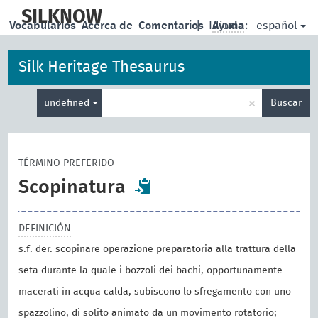
skip
to
SILKNOW
español
Vocabularios
Acerca de
Comentarios
|
Idioma:
Ayuda
main
content
Silk Heritage Thesaurus
Enter
×
undefined
Buscar
search
term
TÉRMINO PREFERIDO
Scopinatura
DEFINICIÓN
s.f. der. scopinare operazione preparatoria alla trattura della
seta durante la quale i bozzoli dei bachi, opportunamente
macerati in acqua calda, subiscono lo sfregamento con uno
spazzolino, di solito animato da un movimento rotatorio;