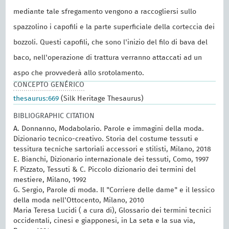
mediante tale sfregamento vengono a raccogliersi sullo
spazzolino i capofili e la parte superficiale della corteccia dei
bozzoli. Questi capofili, che sono l'inizio del filo di bava del
baco, nell'operazione di trattura verranno attaccati ad un
aspo che provvederà allo srotolamento.
CONCEPTO GENÉRICO
thesaurus:669
(Silk Heritage Thesaurus)
BIBLIOGRAPHIC CITATION
A. Donnanno, Modabolario. Parole e immagini della moda.
Dizionario tecnico-creativo. Storia del costume tessuti e
tessitura tecniche sartoriali accessori e stilisti, Milano, 2018
E. Bianchi, Dizionario internazionale dei tessuti, Como, 1997
F. Pizzato, Tessuti & C. Piccolo dizionario dei termini del
mestiere, Milano, 1992
G. Sergio, Parole di moda. Il "Corriere delle dame" e il lessico
della moda nell'Ottocento, Milano, 2010
Maria Teresa Lucidi ( a cura di), Glossario dei termini tecnici
occidentali, cinesi e giapponesi, in La seta e la sua via,