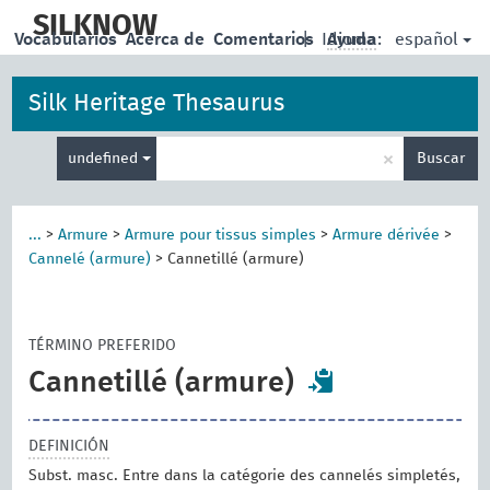
skip
to
SILKNOW
español
Vocabularios
Acerca de
Comentarios
|
Idioma:
Ayuda
main
content
Silk Heritage Thesaurus
Enter
×
undefined
Buscar
search
term
...
>
Armure
>
Armure pour tissus simples
>
Armure dérivée
>
Cannelé (armure)
>
Cannetillé (armure)
TÉRMINO PREFERIDO
Cannetillé (armure)
DEFINICIÓN
Subst. masc. Entre dans la catégorie des cannelés simpletés,