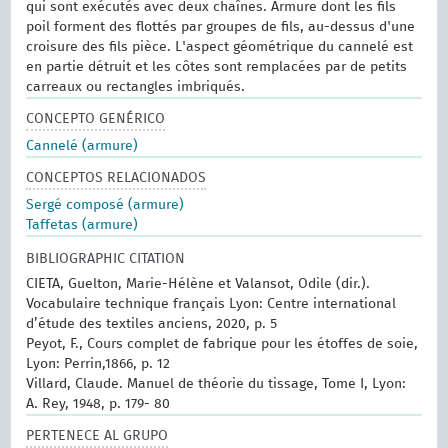
qui sont exécutés avec deux chaînes. Armure dont les fils
poil forment des flottés par groupes de fils, au-dessus d'une
croisure des fils pièce. L'aspect géométrique du cannelé est
en partie détruit et les côtes sont remplacées par de petits
carreaux ou rectangles imbriqués.
CONCEPTO GENÉRICO
Cannelé (armure)
CONCEPTOS RELACIONADOS
Sergé composé (armure)
Taffetas (armure)
BIBLIOGRAPHIC CITATION
CIETA, Guelton, Marie-Hélène et Valansot, Odile (dir.).
Vocabulaire technique français Lyon: Centre international
d’étude des textiles anciens, 2020, p. 5
Peyot, F., Cours complet de fabrique pour les étoffes de soie,
Lyon: Perrin,1866, p. 12
Villard, Claude. Manuel de théorie du tissage, Tome I, Lyon:
A. Rey, 1948, p. 179- 80
PERTENECE AL GRUPO