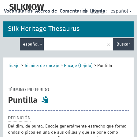
skip
to
SILKNOW
español
Vocabularios
Acerca de
Comentarios
|
Idioma:
Ayuda
main
content
Silk Heritage Thesaurus
Enter
×
español
Buscar
search
term
Tisaje
>
Técnica de encaje
>
Encaje (tejido)
>
Puntilla
TÉRMINO PREFERIDO
Puntilla
DEFINICIÓN
Del dim. de punta. Encaje generalmente estrecho que forma
ondas o picos en una de sus orillas y que se pone como