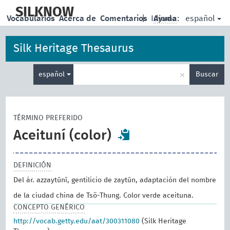
skip
to
SILKNOW
español
Vocabularios
Acerca de
Comentarios
|
Idioma:
Ayuda
main
content
Silk Heritage Thesaurus
Enter
×
español
Buscar
search
term
TÉRMINO PREFERIDO
Aceituní (color)
DEFINICIÓN
Del ár. azzaytūnī, gentilicio de zaytūn, adaptación del nombre
de la ciudad china de Tsö-Thung. Color verde aceituna.
CONCEPTO GENÉRICO
http://vocab.getty.edu/aat/300311080
(Silk Heritage