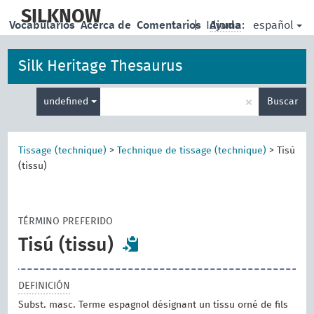
skip
to
SILKNOW
español
Vocabularios
Acerca de
Comentarios
|
Idioma:
Ayuda
main
content
Silk Heritage Thesaurus
Enter
×
undefined
Buscar
search
term
Tissage (technique)
>
Technique de tissage (technique)
>
Tisú
(tissu)
TÉRMINO PREFERIDO
Tisú (tissu)
DEFINICIÓN
Subst. masc. Terme espagnol désignant un tissu orné de fils