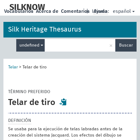
skip
to
SILKNOW
español
Vocabularios
Acerca de
Comentarios
|
Idioma:
Ayuda
main
content
Silk Heritage Thesaurus
Enter
×
undefined
Buscar
search
term
Telar
>
Telar de tiro
TÉRMINO PREFERIDO
Telar de tiro
DEFINICIÓN
Se usaba para la ejecución de telas labradas antes de la
creación del sistema Jacquard. Los efectos del dibujo se