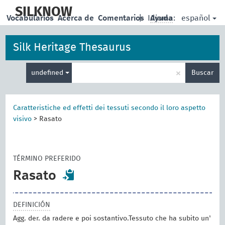
skip
to
SILKNOW
español
Vocabularios
Acerca de
Comentarios
|
Idioma:
Ayuda
main
content
Silk Heritage Thesaurus
Enter
×
undefined
Buscar
search
term
Caratteristiche ed effetti dei tessuti secondo il loro aspetto
visivo
>
Rasato
TÉRMINO PREFERIDO
Rasato
DEFINICIÓN
Agg. der. da radere e poi sostantivo.Tessuto che ha subito un'