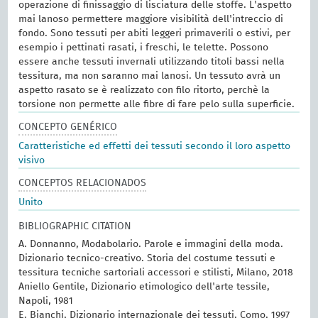
operazione di finissaggio di lisciatura delle stoffe. L'aspetto
mai lanoso permettere maggiore visibilità dell'intreccio di
fondo. Sono tessuti per abiti leggeri primaverili o estivi, per
esempio i pettinati rasati, i freschi, le telette. Possono
essere anche tessuti invernali utilizzando titoli bassi nella
tessitura, ma non saranno mai lanosi. Un tessuto avrà un
aspetto rasato se è realizzato con filo ritorto, perchè la
torsione non permette alle fibre di fare pelo sulla superficie.
CONCEPTO GENÉRICO
Caratteristiche ed effetti dei tessuti secondo il loro aspetto
visivo
CONCEPTOS RELACIONADOS
Unito
BIBLIOGRAPHIC CITATION
A. Donnanno, Modabolario. Parole e immagini della moda.
Dizionario tecnico-creativo. Storia del costume tessuti e
tessitura tecniche sartoriali accessori e stilisti, Milano, 2018
Aniello Gentile, Dizionario etimologico dell'arte tessile,
Napoli, 1981
E. Bianchi, Dizionario internazionale dei tessuti, Como, 1997