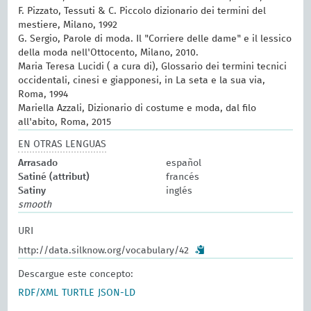
F. Pizzato, Tessuti & C. Piccolo dizionario dei termini del
mestiere, Milano, 1992
G. Sergio, Parole di moda. Il "Corriere delle dame" e il lessico
della moda nell'Ottocento, Milano, 2010.
Maria Teresa Lucidi ( a cura di), Glossario dei termini tecnici
occidentali, cinesi e giapponesi, in La seta e la sua via,
Roma, 1994
Mariella Azzali, Dizionario di costume e moda, dal filo
all'abito, Roma, 2015
EN OTRAS LENGUAS
Arrasado
español
Satiné (attribut)
francés
Satiny
inglés
smooth
URI
http://data.silknow.org/vocabulary/42
Descargue este concepto:
RDF/XML
TURTLE
JSON-LD