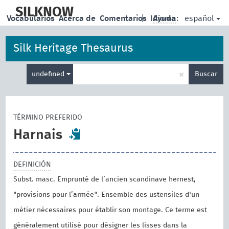
skip
to
SILKNOW
español
Vocabularios
Acerca de
Comentarios
|
Idioma:
Ayuda
main
content
Silk Heritage Thesaurus
Enter
×
undefined
Buscar
search
term
TÉRMINO PREFERIDO
Harnais
DEFINICIÓN
Subst. masc. Emprunté de l’ancien scandinave hernest,
"provisions pour l’armée". Ensemble des ustensiles d'un
métier nécessaires pour établir son montage. Ce terme est
généralement utilisé pour désigner les lisses dans la