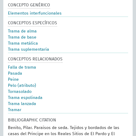
CONCEPTO GENÉRICO
Elementos interfuncionales
CONCEPTOS ESPECÍFICOS
Trama de alma
Trama de base
Trama metálica
Trama suplementaria
CONCEPTOS RELACIONADOS
Falla de trama
Pasada
Peine
Pelo (atributo)
Tornasolado
Trama espolinada
Trama lanzada
Tramar
BIBLIOGRAPHIC CITATION
Benito, Pilar. Paraísos de seda. Tejidos y bordados de las
casas del Príncipe en los Reales Sitios de El Pardo y El