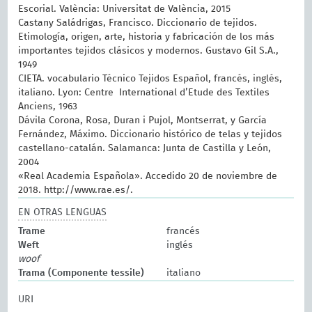
Escorial. València: Universitat de València, 2015
Castany Saládrigas, Francisco. Diccionario de tejidos.
Etimología, origen, arte, historia y fabricación de los más
importantes tejidos clásicos y modernos. Gustavo Gil S.A.,
1949
CIETA. vocabulario Técnico Tejidos Español, francés, inglés,
italiano. Lyon: Centre International d’Etude des Textiles
Anciens, 1963
Dávila Corona, Rosa, Duran i Pujol, Montserrat, y García
Fernández, Máximo. Diccionario histórico de telas y tejidos
castellano-catalán. Salamanca: Junta de Castilla y León,
2004
«Real Academia Española». Accedido 20 de noviembre de
2018. http://www.rae.es/.
EN OTRAS LENGUAS
Trame
francés
Weft
inglés
woof
Trama (Componente tessile)
italiano
URI