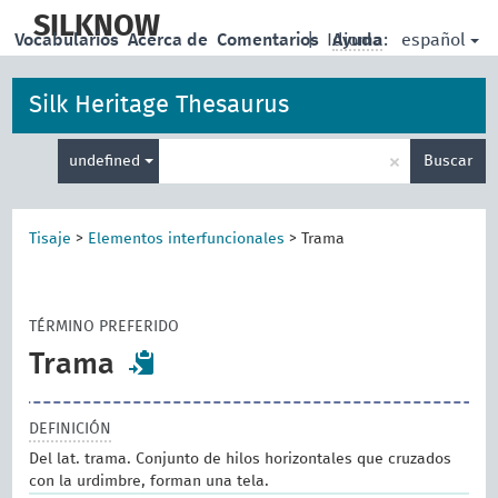
skip
to
SILKNOW
español
Vocabularios
Acerca de
Comentarios
|
Idioma:
Ayuda
main
content
Silk Heritage Thesaurus
Enter
×
undefined
Buscar
search
term
Tisaje
>
Elementos interfuncionales
>
Trama
TÉRMINO PREFERIDO
Trama
DEFINICIÓN
Del lat. trama. Conjunto de hilos horizontales que cruzados
con la urdimbre, forman una tela.