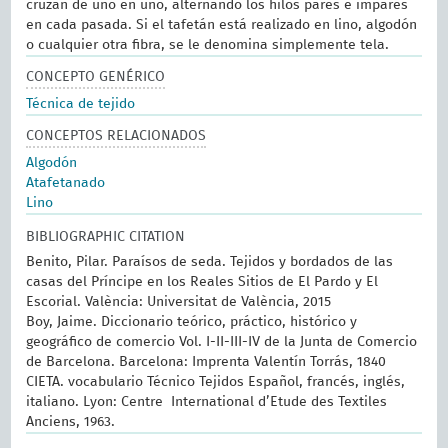
cruzan de uno en uno, alternando los hilos pares e impares
en cada pasada. Si el tafetán está realizado en lino, algodón
o cualquier otra fibra, se le denomina simplemente tela.
CONCEPTO GENÉRICO
Técnica de tejido
CONCEPTOS RELACIONADOS
Algodón
Atafetanado
Lino
BIBLIOGRAPHIC CITATION
Benito, Pilar. Paraísos de seda. Tejidos y bordados de las
casas del Príncipe en los Reales Sitios de El Pardo y El
Escorial. València: Universitat de València, 2015
Boy, Jaime. Diccionario teórico, práctico, histórico y
geográfico de comercio Vol. I-II-III-IV de la Junta de Comercio
de Barcelona. Barcelona: Imprenta Valentín Torrás, 1840
CIETA. vocabulario Técnico Tejidos Español, francés, inglés,
italiano. Lyon: Centre International d’Etude des Textiles
Anciens, 1963.