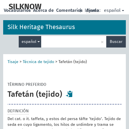
skip
to
SILKNOW
español
Vocabularios
Acerca de
Comentarios
|
Idioma:
Ayuda
main
content
Silk Heritage Thesaurus
Enter
×
español
Buscar
search
term
Tisaje
>
Técnica de tejido
>
Tafetán (tejido)
TÉRMINO PREFERIDO
Tafetán (tejido)
DEFINICIÓN
Del cat. o it. taffeta, y estos del persa tāfte 'tejido'. Tejido de
seda en cuyo ligamento, los hilos de urdimbre y trama se