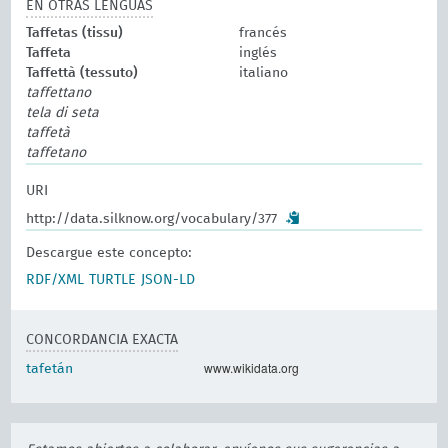
EN OTRAS LENGUAS
Taffetas (tissu)
francés
Taffeta
inglés
Taffettà (tessuto)
italiano
taffettano
tela di seta
taffetà
taffetano
URI
http://data.silknow.org/vocabulary/377
Descargue este concepto:
RDF/XML
TURTLE
JSON-LD
CONCORDANCIA EXACTA
www.wikidata.org
tafetán