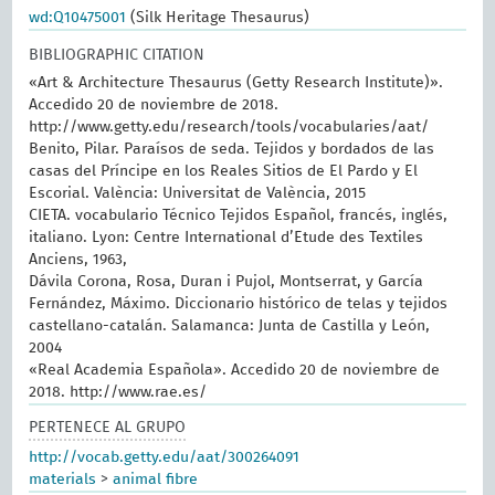
wd:Q10475001
(Silk Heritage Thesaurus)
BIBLIOGRAPHIC CITATION
«Art & Architecture Thesaurus (Getty Research Institute)».
Accedido 20 de noviembre de 2018.
http://www.getty.edu/research/tools/vocabularies/aat/
Benito, Pilar. Paraísos de seda. Tejidos y bordados de las
casas del Príncipe en los Reales Sitios de El Pardo y El
Escorial. València: Universitat de València, 2015
CIETA. vocabulario Técnico Tejidos Español, francés, inglés,
italiano. Lyon: Centre International d’Etude des Textiles
Anciens, 1963,
Dávila Corona, Rosa, Duran i Pujol, Montserrat, y García
Fernández, Máximo. Diccionario histórico de telas y tejidos
castellano-catalán. Salamanca: Junta de Castilla y León,
2004
«Real Academia Española». Accedido 20 de noviembre de
2018. http://www.rae.es/
PERTENECE AL GRUPO
http://vocab.getty.edu/aat/300264091
materials
>
animal fibre