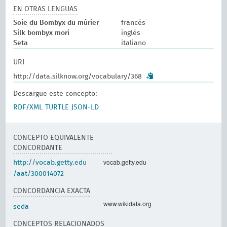
EN OTRAS LENGUAS
Soie du Bombyx du mûrier
francés
Silk bombyx mori
inglés
Seta
italiano
URI
http://data.silknow.org/vocabulary/368
Descargue este concepto:
RDF/XML
TURTLE
JSON-LD
CONCEPTO EQUIVALENTE
CONCORDANTE
vocab.getty.edu
http://vocab.getty.edu
/aat/300014072
CONCORDANCIA EXACTA
www.wikidata.org
seda
CONCEPTOS RELACIONADOS