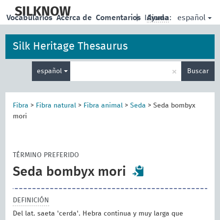
skip
to
SILKNOW
español
Vocabularios
Acerca de
Comentarios
|
Idioma:
Ayuda
main
content
Silk Heritage Thesaurus
Enter
×
español
Buscar
search
term
Fibra
>
Fibra natural
>
Fibra animal
>
Seda
>
Seda bombyx
mori
TÉRMINO PREFERIDO
Seda bombyx mori
DEFINICIÓN
Del lat. saeta 'cerda'. Hebra continua y muy larga que