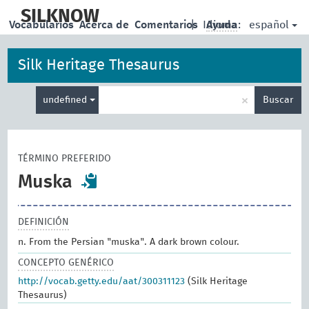
skip
to
SILKNOW
español
Vocabularios
Acerca de
Comentarios
|
Idioma:
Ayuda
main
content
Silk Heritage Thesaurus
Enter
×
undefined
Buscar
search
term
TÉRMINO PREFERIDO
Muska
DEFINICIÓN
n. From the Persian "muska". A dark brown colour.
CONCEPTO GENÉRICO
http://vocab.getty.edu/aat/300311123
(Silk Heritage
Thesaurus)