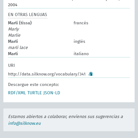
2004
EN OTRAS LENGUAS
Marli (tissu)
francés
Marly
Marlie
Marli
inglés
marli lace
Marlí
italiano
URI
http://data.silknow.org/vocabulary/341
Descargue este concepto:
RDF/XML
TURTLE
JSON-LD
Estamos abiertos a colaborar, envíenos sus sugerencias a
info@silknow.eu