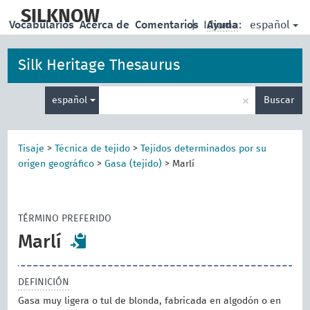
skip
to
SILKNOW
español
Vocabularios
Acerca de
Comentarios
|
Idioma:
Ayuda
main
content
Silk Heritage Thesaurus
Enter
×
español
Buscar
search
term
Tisaje
>
Técnica de tejido
>
Tejidos determinados por su
origen geográfico
>
Gasa (tejido)
>
Marlí
TÉRMINO PREFERIDO
Marlí
DEFINICIÓN
Gasa muy ligera o tul de blonda, fabricada en algodón o en