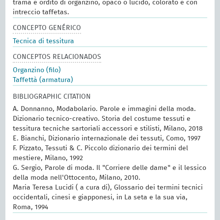
trama e ordito di organzino, opaco o lucido, colorato e con
intreccio taffetas.
CONCEPTO GENÉRICO
Tecnica di tessitura
CONCEPTOS RELACIONADOS
Organzino (filo)
Taffettà (armatura)
BIBLIOGRAPHIC CITATION
A. Donnanno, Modabolario. Parole e immagini della moda.
Dizionario tecnico-creativo. Storia del costume tessuti e
tessitura tecniche sartoriali accessori e stilisti, Milano, 2018
E. Bianchi, Dizionario internazionale dei tessuti, Como, 1997
F. Pizzato, Tessuti & C. Piccolo dizionario dei termini del
mestiere, Milano, 1992
G. Sergio, Parole di moda. Il "Corriere delle dame" e il lessico
della moda nell'Ottocento, Milano, 2010.
Maria Teresa Lucidi ( a cura di), Glossario dei termini tecnici
occidentali, cinesi e giapponesi, in La seta e la sua via,
Roma, 1994