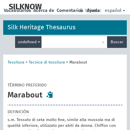
skip
to
SILKNOW
español
Vocabularios
Acerca de
Comentarios
|
Idioma:
Ayuda
main
content
Silk Heritage Thesaurus
Enter
×
undefined
Buscar
search
term
Tessitura
>
Tecnica di tessitura
>
Marabout
TÉRMINO PREFERIDO
Marabout
DEFINICIÓN
s.m. Tessuto di seta molto fine, simile alla mussola ma di
qualità inferiore, utilizzato per abiti da donna. Chiffon con