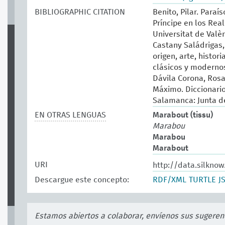
BIBLIOGRAPHIC CITATION
Benito, Pilar. Paraí
Príncipe en los Real
Universitat de Valèn
Castany Saládrigas, 
origen, arte, histor
clásicos y modernos.
Dávila Corona, Rosa.
Máximo. Diccionario 
Salamanca: Junta de
EN OTRAS LENGUAS
Marabout (tissu)
Marabou
Marabou
Marabout
URI
http://data.silkno
Descargue este concepto:
RDF/XML
TURTLE
J
Estamos abiertos a colaborar, envíenos sus sugeren