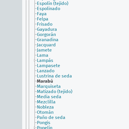
Espolín (tejido)
Espolinado
Faya
Felpa
Frisado
Gayadura
Gorgorán
Granadina
Jacquard
Jamete
Lama
Lampás
Lampasete
Lanzado
Lustrina de seda
Marabú
Marquiseta
Matizado (tejido)
Media seda
Mezclilla
Nobleza
Otomán
Paño de seda
Pongis
Popelín