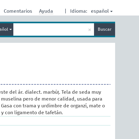
español
Comentarios
Ayuda
|
Idioma:
Enter
×
añol
Buscar
search
term
este del ár. dialect. marbūṭ. Tela de seda muy
a muselina pero de menor calidad, usada para
 Gasa con trama y urdimbre de organzí, mate o
a y con ligamento de tafetán.