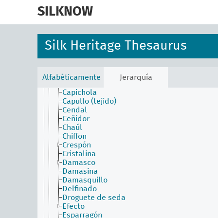
skip
Belelachs
to
SILKNOW
Bordón
main
Brillantina
content
Brocado
Brocatel
Silk Heritage Thesaurus
Burato
Calquier
Cambiante
Camocán
Alfabéticamente
Jerarquía
Canutillo (tejido)
Capichola
Capullo (tejido)
Cendal
Ceñidor
Chaúl
Chiffon
Crespón
Cristalina
Damasco
Damasina
Damasquillo
Delfinado
Droguete de seda
Efecto
Esparragón