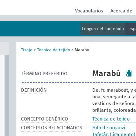
Vocabularios
Acerca de
Lengua del contenido
esp
Tisaje
>
Técnica de tejido
>
Marabú
Marabú
TÉRMINO PREFERIDO
DEFINICIÓN
Del fr. marabout, y 
fina, semejante a l
vestidos de señora.
brillante, coloread
CONCEPTO GENÉRICO
Técnica de tejido
CONCEPTOS RELACIONADOS
Hilo de organzí
Tafetán (ligamento)