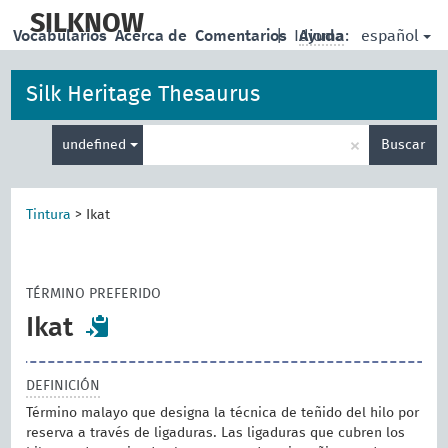
skip
to
SILKNOW
español
Vocabularios
Acerca de
Comentarios
|
Idioma:
Ayuda
main
content
Silk Heritage Thesaurus
Enter
×
undefined
Buscar
search
term
Tintura
>
Ikat
TÉRMINO PREFERIDO
Ikat
DEFINICIÓN
Término malayo que designa la técnica de teñido del hilo por
reserva a través de ligaduras. Las ligaduras que cubren los