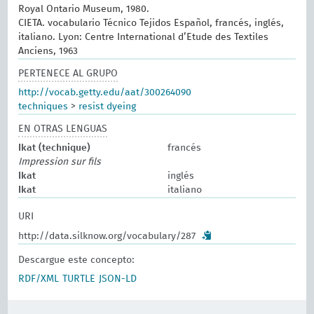
Royal Ontario Museum, 1980.
CIETA. vocabulario Técnico Tejidos Español, francés, inglés,
italiano. Lyon: Centre International d’Etude des Textiles
Anciens, 1963
PERTENECE AL GRUPO
http://vocab.getty.edu/aat/300264090
techniques
>
resist dyeing
EN OTRAS LENGUAS
Ikat (technique)
francés
Impression sur fils
Ikat
inglés
Ikat
italiano
URI
http://data.silknow.org/vocabulary/287
Descargue este concepto:
RDF/XML
TURTLE
JSON-LD