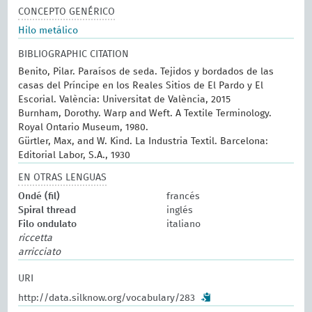
CONCEPTO GENÉRICO
Hilo metálico
BIBLIOGRAPHIC CITATION
Benito, Pilar. Paraísos de seda. Tejidos y bordados de las
casas del Príncipe en los Reales Sitios de El Pardo y El
Escorial. València: Universitat de València, 2015
Burnham, Dorothy. Warp and Weft. A Textile Terminology.
Royal Ontario Museum, 1980.
Gürtler, Max, and W. Kind. La Industria Textil. Barcelona:
Editorial Labor, S.A., 1930
EN OTRAS LENGUAS
Ondé (fil)
francés
Spiral thread
inglés
Filo ondulato
italiano
riccetta
arricciato
URI
http://data.silknow.org/vocabulary/283