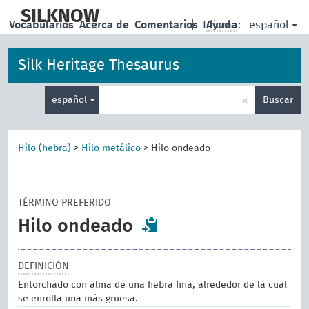
skip
to
SILKNOW
español
Vocabularios
Acerca de
Comentarios
|
Idioma:
Ayuda
main
content
Silk Heritage Thesaurus
Enter
×
español
Buscar
search
term
Hilo (hebra)
>
Hilo metálico
>
Hilo ondeado
TÉRMINO PREFERIDO
Hilo ondeado
DEFINICIÓN
Entorchado con alma de una hebra fina, alrededor de la cual
se enrolla una más gruesa.