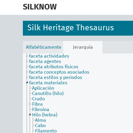
skip
to
SILKNOW
main
content
Silk Heritage Thesaurus
Alfabéticamente
Jerarquía
faceta actividades
faceta agentes
faceta atributos físicos
faceta conceptos asociados
faceta estilos y periodos
faceta materiales
Aplicación
Canutillo (hilo)
Crudo
Fibra
Fibroína
Hilo (hebra)
Alma
Cabo
Filamento