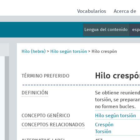
Vocabularios
Acerca de
Lengua del contenido
esp
Hilo (hebra)
>
Hilo según torsión
>
Hilo crespón
Hilo crespó
TÉRMINO PREFERIDO
DEFINICIÓN
Se obtiene reuniend
torsión, se prepara
no formen bucles.
CONCEPTO GENÉRICO
Hilo según torsión
CONCEPTOS RELACIONADOS
Crespón
Torsión