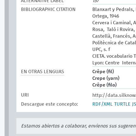
ALTERNATIVE LABEL
157
BIBLIOGRAPHIC CITATION
Blanxart y Pedrals, 
Ortega, 1946
Cervera i Caminal, 
Rosa, Taló i Rovira, 
Castellà, Francés, 
Politècnica de Catal
UPC, s. f
CIETA. vocabulario T
Lyon: Centre Intern
EN OTRAS LENGUAS
Crêpe (fil)
Crepe (yarn)
Crêpe (filo)
URI
http://data.silknow
Descargue este concepto:
RDF/XML
TURTLE
J
Estamos abiertos a colaborar, envíenos sus sugeren