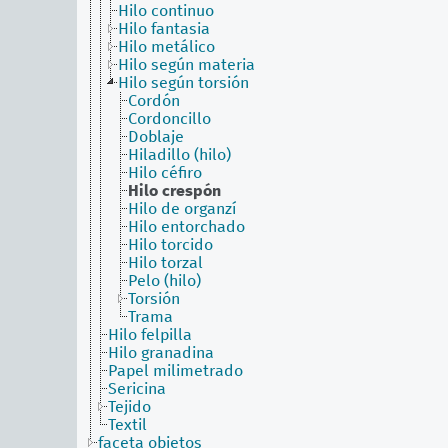
Hilo continuo
Hilo fantasia
Hilo metálico
Hilo según materia
Hilo según torsión
Cordón
Cordoncillo
Doblaje
Hiladillo (hilo)
Hilo céfiro
Hilo crespón
Hilo de organzí
Hilo entorchado
Hilo torcido
Hilo torzal
Pelo (hilo)
Torsión
Trama
Hilo felpilla
Hilo granadina
Papel milimetrado
Sericina
Tejido
Textil
faceta objetos