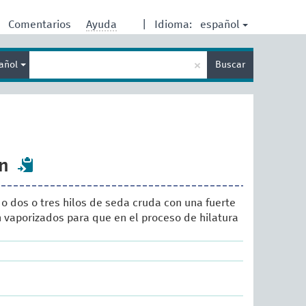
español
Comentarios
Ayuda
|
Idioma:
Enter
×
añol
Buscar
search
term
n
o dos o tres hilos de seda cruda con una fuerte
n vaporizados para que en el proceso de hilatura