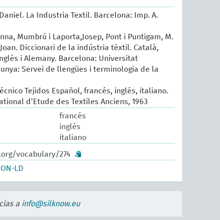
Daniel. La Industria Textil. Barcelona: Imp. A.
Anna, Mumbrú i Laporta,Josep, Pont i Puntigam, M.
Joan. Diccionari de la indústria tèxtil. Català,
Anglés i Alemany. Barcelona: Universitat
unya: Servei de llengües i terminologia de la
écnico Tejidos Español, francés, inglés, italiano.
ational d’Etude des Textiles Anciens, 1963
francés
inglés
italiano
.org/vocabulary/274
SON-LD
cias a
info@silknow.eu