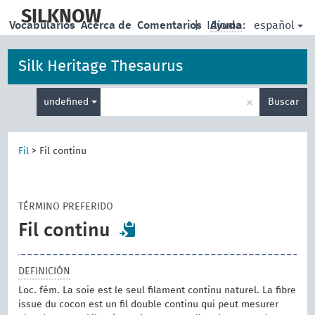
skip
to
SILKNOW
español
Vocabularios
Acerca de
Comentarios
|
Idioma:
Ayuda
main
content
Silk Heritage Thesaurus
Enter
×
undefined
Buscar
search
term
Fil
>
Fil continu
TÉRMINO PREFERIDO
Fil continu
DEFINICIÓN
Loc. fém. La soie est le seul filament continu naturel. La fibre
issue du cocon est un fil double continu qui peut mesurer