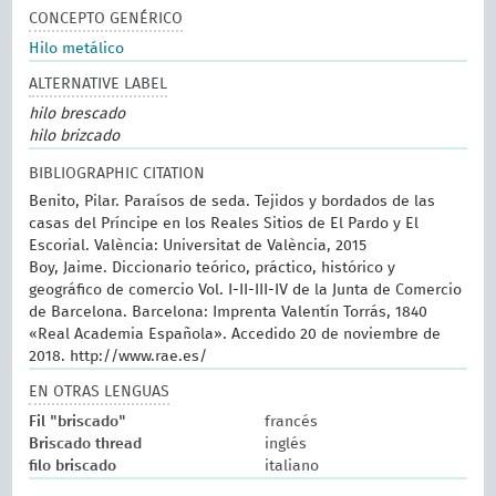
CONCEPTO GENÉRICO
Hilo metálico
ALTERNATIVE LABEL
hilo brescado
hilo brizcado
BIBLIOGRAPHIC CITATION
Benito, Pilar. Paraísos de seda. Tejidos y bordados de las
casas del Príncipe en los Reales Sitios de El Pardo y El
Escorial. València: Universitat de València, 2015
Boy, Jaime. Diccionario teórico, práctico, histórico y
geográfico de comercio Vol. I-II-III-IV de la Junta de Comercio
de Barcelona. Barcelona: Imprenta Valentín Torrás, 1840
«Real Academia Española». Accedido 20 de noviembre de
2018. http://www.rae.es/
EN OTRAS LENGUAS
Fil "briscado"
francés
Briscado thread
inglés
filo briscado
italiano