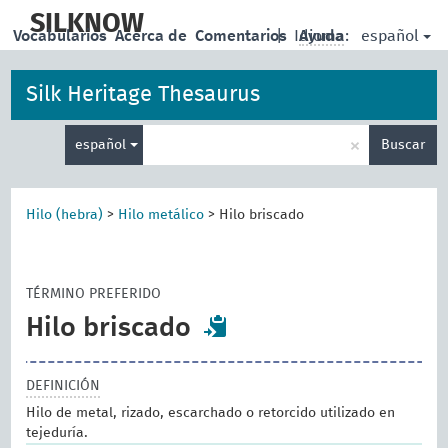
skip
to
SILKNOW
español
Vocabularios
Acerca de
Comentarios
|
Idioma:
Ayuda
main
content
Silk Heritage Thesaurus
Enter
×
español
Buscar
search
term
Hilo (hebra)
>
Hilo metálico
>
Hilo briscado
TÉRMINO PREFERIDO
Hilo briscado
DEFINICIÓN
Hilo de metal, rizado, escarchado o retorcido utilizado en
tejeduría.