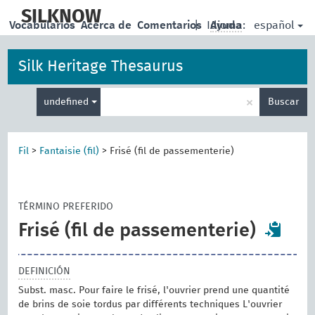
skip
to
SILKNOW
español
Vocabularios
Acerca de
Comentarios
|
Idioma:
Ayuda
main
content
Silk Heritage Thesaurus
Enter
×
undefined
Buscar
search
term
Fil
>
Fantaisie (fil)
>
Frisé (fil de passementerie)
TÉRMINO PREFERIDO
Frisé (fil de passementerie)
DEFINICIÓN
Subst. masc. Pour faire le frisé, l'ouvrier prend une quantité
de brins de soie tordus par différents techniques L'ouvrier