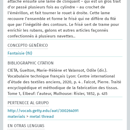
attache ensuite une lame de clinquant – qui est un gros trait
d'or passé plusieurs fois au cylindre – au crochet de
l'émérillon, et fait tourner le rouet à droite. Cette lame
recouvre l'ensemble et forme le frisé qui ne diffère du filé
que par l'inégalité des contours. Le frisé sert de trame pour
enrichir les rubans, galons et autres articles façonnés
confectionnés à plusieurs navettes..
CONCEPTO GENÉRICO
Fantaisie (fil)
BIBLIOGRAPHIC CITATION
CIETA, Guelton, Marie-Hélène et Valansot, Odile (dir.).
Vocabulaire technique français Lyon: Centre international
d’étude des textiles anciens, 2020, p. 4 . Falcot, Pierre. Traité
encyclopédique et méthodique de la fabrication des tissus.
Tome 1, Elbeuf: l’auteur, Mulhouse: Risler, 1852, p. 435
PERTENECE AL GRUPO
http://vocab.getty.edu/aat/300264091
materials
>
metal thread
EN OTRAS LENGUAS