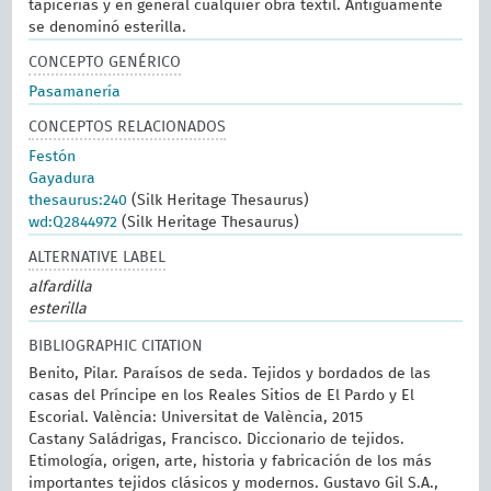
tapicerías y en general cualquier obra textil. Antiguamente
se denominó esterilla.
CONCEPTO GENÉRICO
Pasamanería
CONCEPTOS RELACIONADOS
Festón
Gayadura
thesaurus:240
(Silk Heritage Thesaurus)
wd:Q2844972
(Silk Heritage Thesaurus)
ALTERNATIVE LABEL
alfardilla
esterilla
BIBLIOGRAPHIC CITATION
Benito, Pilar. Paraísos de seda. Tejidos y bordados de las
casas del Príncipe en los Reales Sitios de El Pardo y El
Escorial. València: Universitat de València, 2015
Castany Saládrigas, Francisco. Diccionario de tejidos.
Etimología, origen, arte, historia y fabricación de los más
importantes tejidos clásicos y modernos. Gustavo Gil S.A.,