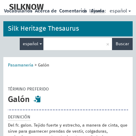
skip
to
SILKNOW
español
Vocabularios
Acerca de
Comentarios
|
Idioma:
Ayuda
main
content
Silk Heritage Thesaurus
Enter
×
español
Buscar
search
term
Pasamanería
>
Galón
TÉRMINO PREFERIDO
Galón
DEFINICIÓN
Del fr. galon. Tejido fuerte y estrecho, a manera de cinta, que
sirve para guarnecer prendas de vestir, colgaduras,