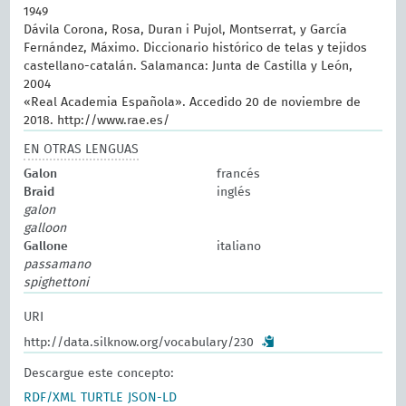
1949
Dávila Corona, Rosa, Duran i Pujol, Montserrat, y García
Fernández, Máximo. Diccionario histórico de telas y tejidos
castellano-catalán. Salamanca: Junta de Castilla y León,
2004
«Real Academia Española». Accedido 20 de noviembre de
2018. http://www.rae.es/
EN OTRAS LENGUAS
Galon
francés
Braid
inglés
galon
galloon
Gallone
italiano
passamano
spighettoni
URI
http://data.silknow.org/vocabulary/230
Descargue este concepto:
RDF/XML
TURTLE
JSON-LD