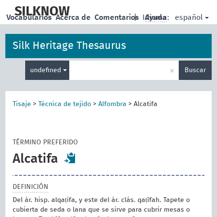
skip
to
SILKNOW
español
Vocabularios
Acerca de
Comentarios
|
Idioma:
Ayuda
main
content
Silk Heritage Thesaurus
Enter
×
undefined
Buscar
search
term
Tisaje
>
Técnica de tejido
>
Alfombra
>
Alcatifa
TÉRMINO PREFERIDO
Alcatifa
DEFINICIÓN
Del ár. hisp. alqaṭífa, y este del ár. clás. qaṭīfah. Tapete o
cubierta de seda o lana que se sirve para cubrir mesas o