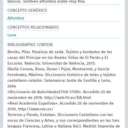
bancos. También alfombra árabe muy fina.
CONCEPTO GENÉRICO
Alfombra
CONCEPTOS RELACIONADOS
Lana
BIBLIOGRAPHIC CITATION
Benito, Pilar. Paraísos de seda. Tejidos y bordados de las
casas del Príncipe en los Reales Sitios de El Pardo y El
Escorial. València: Universitat de València, 2015.
Dávila Corona, Rosa, Duran i Pujol, Montserrat, y García
Fernández, Máximo. Diccionario histórico de telas y tejidos
castellano-catalán. Salamanca: Junta de Castilla y León,
2004
«Diccionario de Autoridades(1726-1739)». Accedido 20 de
noviembre de 2018. http://web.frl.es/DA.html
«Real Academia Española». Accedido 20 de noviembre de
2018. http://www.rae.es/
Terreros y Pando, Esteban. Diccionario Castellano con las
voces de Ciencias y Artes, y sus correspondientes en las tres
lenguas Francesa, Latina e Italiana Vol.I. Madrid: Imprenta de