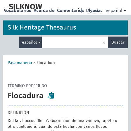
skip
to
SILKNOW
español
Vocabularios
Acerca de
Comentarios
|
Idioma:
Ayuda
main
content
Silk Heritage Thesaurus
Enter
×
español
Buscar
search
term
Pasamanería
>
Flocadura
TÉRMINO PREFERIDO
Flocadura
DEFINICIÓN
Del lat. floccus 'fleco'. Guarnición de una vánova, tapete u
otro cualquiera, cuando está hecha con varios flecos