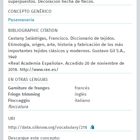
superpuestos. Decoración hecha de flecos.
CONCEPTO GENÉRICO
Pasamanería
BIBLIOGRAPHIC CITATION
Castany Saládrigas, Francisco. Diccionario de tejidos.
Etimología, origen, arte, historia y fabricación de los más
importantes tejidos clásicos y modernos. Gustavo Gil S.A.,
1949
«Real Academia Española». Accedido 20 de noviembre de
2018. http://www.rae.es/
EN OTRAS LENGUAS
Garniture de franges
francés
Fringe trimming
inglés
Floccaggio
italiano
floccatura
URI
http://data.silknow.org/vocabulary/218
Descargue este concepto: