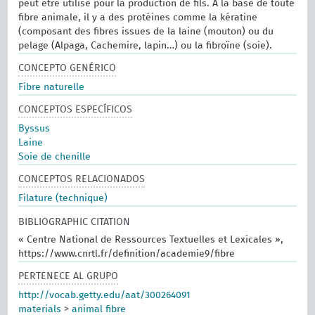
peut être utilisé pour la production de fils. À la base de toute
fibre animale, il y a des protéines comme la kératine
(composant des fibres issues de la laine (mouton) ou du
pelage (Alpaga, Cachemire, lapin…) ou la fibroïne (soie).
CONCEPTO GENÉRICO
Fibre naturelle
CONCEPTOS ESPECÍFICOS
Byssus
Laine
Soie de chenille
CONCEPTOS RELACIONADOS
Filature (technique)
BIBLIOGRAPHIC CITATION
« Centre National de Ressources Textuelles et Lexicales »,
https://www.cnrtl.fr/definition/academie9/fibre
PERTENECE AL GRUPO
http://vocab.getty.edu/aat/300264091
materials
>
animal fibre