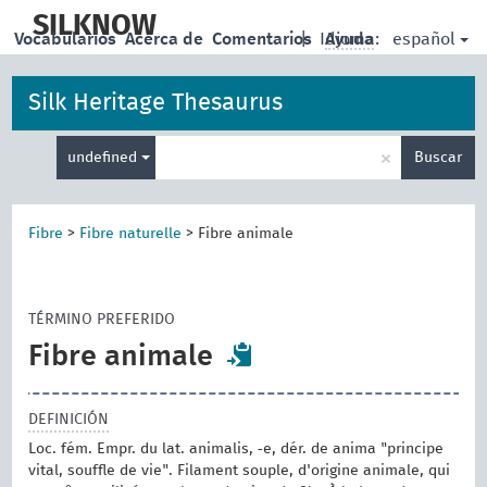
skip
to
SILKNOW
español
Vocabularios
Acerca de
Comentarios
|
Idioma:
Ayuda
main
content
Silk Heritage Thesaurus
Enter
×
undefined
Buscar
search
term
Fibre
>
Fibre naturelle
>
Fibre animale
TÉRMINO PREFERIDO
Fibre animale
DEFINICIÓN
Loc. fém. Empr. du lat. animalis, ‑e, dér. de anima "principe
vital, souffle de vie". Filament souple, d'origine animale, qui