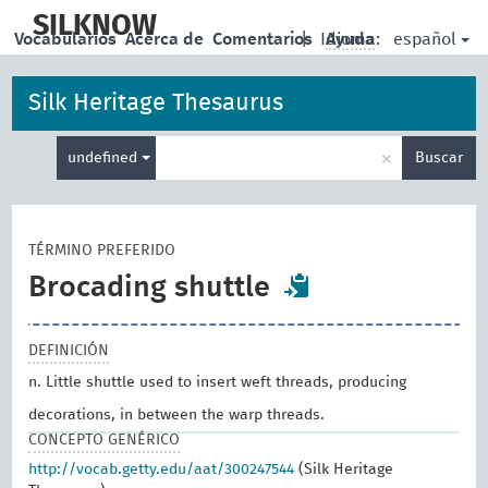
skip
to
SILKNOW
español
Vocabularios
Acerca de
Comentarios
|
Idioma:
Ayuda
main
content
Silk Heritage Thesaurus
Enter
×
undefined
Buscar
search
term
TÉRMINO PREFERIDO
Brocading shuttle
DEFINICIÓN
n. Little shuttle used to insert weft threads, producing
decorations, in between the warp threads.
CONCEPTO GENÉRICO
http://vocab.getty.edu/aat/300247544
(Silk Heritage