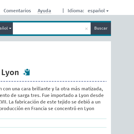
español
Comentarios
Ayuda
|
Idioma:
Enter
×
añol
Buscar
search
term
 Lyon
n con una cara brillante y la otra más matizada,
ento de sarga tres. Fue importado a Lyon desde
XVII. La fabricación de este tejido se debió a un
u producción en Francia se concentró en Lyon