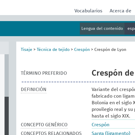
Vocabularios
Acerca de
Lengua del contenido
esp
Tisaje
>
Técnica de tejido
>
Crespón
>
Crespón de Lyon
Crespón de
TÉRMINO PREFERIDO
DEFINICIÓN
Variante del crespó
fabricado con ligam
Bolonia en el siglo 
provilegio real y s
hasta el siglo XIX.
CONCEPTO GENÉRICO
Crespón
CONCEPTOS RELACIONADOS
Sarga (ligamento)