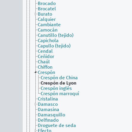
Brocado
Brocatel
Burato
Calquier
Cambiante
Camocán
Canutillo (tejido)
Capichola
Capullo (tejido)
Cendal
Ceñidor
Chaúl
Chiffon
Crespón
Crespón de China
Crespón de Lyon
Crespón inglés
Crespón marroquí
Cristalina
Damasco
Damasina
Damasquillo
Delfinado
Droguete de seda
Efecto