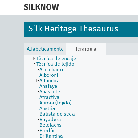
skip
Matizado (técnica)
to
SILKNOW
Molinar
main
Piñuela
content
Proceso y producción de textiles
Sericicultura
Silk Heritage Thesaurus
Teñido
Tisaje
Bordado
Elementos interfuncionales
Alfabéticamente
Jerarquía
Tapicería
Técnica de encaje
Técnica de tejido
Acolchado
Alberoni
Alfombra
Anafaya
Anascote
Atractiva
Aurora (tejido)
Austria
Batista de seda
Bayadera
Belelachs
Bordón
Brillantina