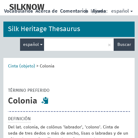
skip
to
SILKNOW
español
Vocabularios
Acerca de
Comentarios
|
Idioma:
Ayuda
main
content
Silk Heritage Thesaurus
Enter
×
español
Buscar
search
term
Cinta (objeto)
>
Colonia
TÉRMINO PREFERIDO
Colonia
DEFINICIÓN
Del lat. colonia, de colōnus 'labrador', 'colono'. Cinta de
seda de tres dedos o más de ancho, lisas o labradas y de un