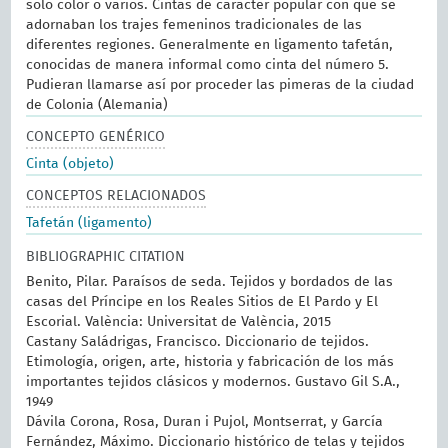
sólo color o varios. Cintas de carácter popular con que se
adornaban los trajes femeninos tradicionales de las
diferentes regiones. Generalmente en ligamento tafetán,
conocidas de manera informal como cinta del número 5.
Pudieran llamarse así por proceder las pimeras de la ciudad
de Colonia (Alemania)
CONCEPTO GENÉRICO
Cinta (objeto)
CONCEPTOS RELACIONADOS
Tafetán (ligamento)
BIBLIOGRAPHIC CITATION
Benito, Pilar. Paraísos de seda. Tejidos y bordados de las
casas del Príncipe en los Reales Sitios de El Pardo y El
Escorial. València: Universitat de València, 2015
Castany Saládrigas, Francisco. Diccionario de tejidos.
Etimología, origen, arte, historia y fabricación de los más
importantes tejidos clásicos y modernos. Gustavo Gil S.A.,
1949
Dávila Corona, Rosa, Duran i Pujol, Montserrat, y García
Fernández, Máximo. Diccionario histórico de telas y tejidos