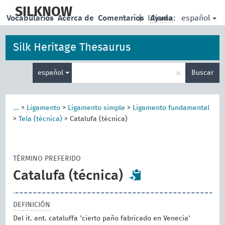
skip
to
SILKNOW
español
Vocabularios
Acerca de
Comentarios
|
Idioma:
Ayuda
main
content
Silk Heritage Thesaurus
Enter
×
español
Buscar
search
term
...
>
Ligamento
>
Ligamento simple
>
Ligamento fundamental
>
Tela (técnica)
>
Catalufa (técnica)
TÉRMINO PREFERIDO
Catalufa (técnica)
DEFINICIÓN
Del it. ant. cataluffa 'cierto paño fabricado en Venecia'